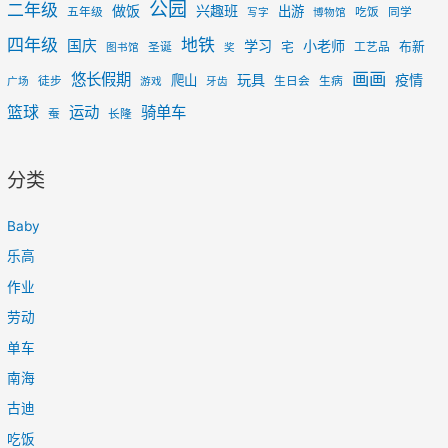
公园
二年级
做饭
兴趣班
出游
五年级
吃饭
同学
写字
博物馆
四年级
地铁
国庆
学习
小老师
宅
布新
圣诞
工艺品
图书馆
奖
画画
悠长假期
玩具
疫情
爬山
徒步
生日会
生病
广场
游戏
牙齿
篮球
运动
骑单车
蚕
长隆
分类
Baby
乐高
作业
劳动
单车
南海
古迪
吃饭