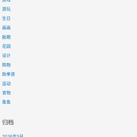
游玩
生日
画画
胎期
花园
设计
购物
跆拳道
运动
食物
鱼鱼
归档
2026年5月