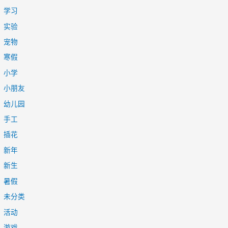
学习
实验
宠物
寒假
小学
小朋友
幼儿园
手工
插花
新年
新生
暑假
未分类
活动
游戏