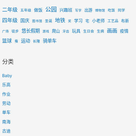
公园
二年级
做饭
兴趣班
出游
五年级
吃饭
同学
写字
博物馆
四年级
地铁
国庆
学习
小老师
宅
布新
圣诞
工艺品
图书馆
奖
画画
悠长假期
玩具
疫情
爬山
徒步
生日会
生病
广场
游戏
牙齿
篮球
运动
骑单车
蚕
长隆
分类
Baby
乐高
作业
劳动
单车
南海
古迪