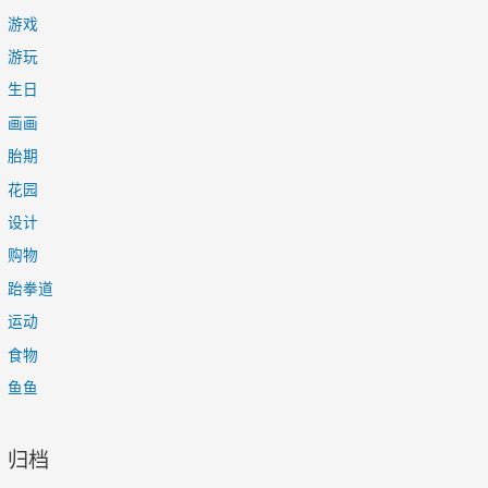
游戏
游玩
生日
画画
胎期
花园
设计
购物
跆拳道
运动
食物
鱼鱼
归档