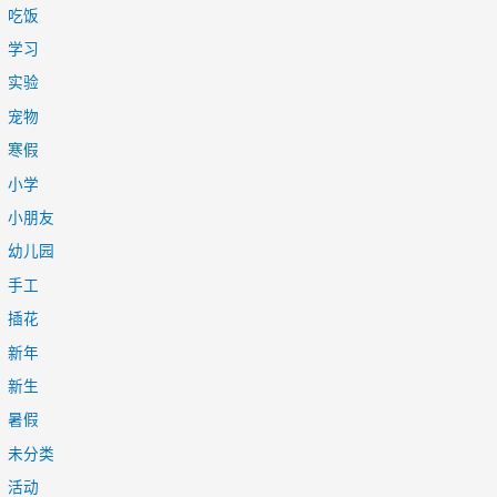
吃饭
学习
实验
宠物
寒假
小学
小朋友
幼儿园
手工
插花
新年
新生
暑假
未分类
活动