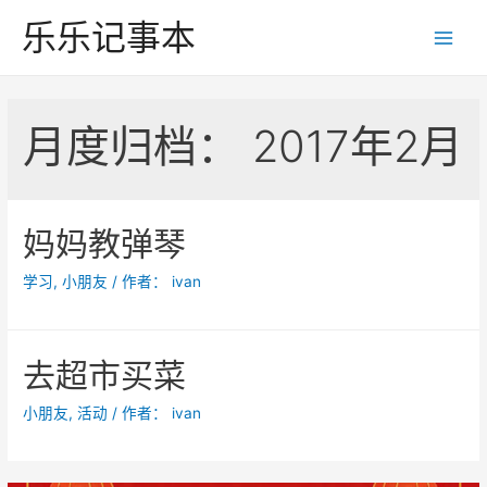
跳
乐乐记事本
至
Main
内
Men
容
月度归档：
2017年2月
妈妈教弹琴
学习
,
小朋友
/ 作者：
ivan
去超市买菜
小朋友
,
活动
/ 作者：
ivan