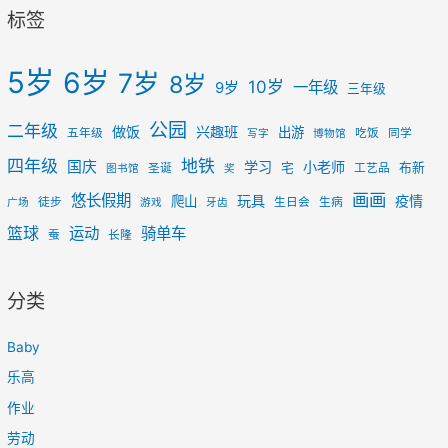
标签
5岁
6岁
7岁
8岁
10岁
一年级
9岁
三年级
公园
二年级
做饭
兴趣班
出游
五年级
吃饭
同学
写字
博物馆
四年级
地铁
国庆
学习
小老师
宅
布新
圣诞
工艺品
图书馆
奖
画画
悠长假期
玩具
疫情
爬山
徒步
生日会
生病
广场
游戏
牙齿
篮球
运动
骑单车
蚕
长隆
分类
Baby
乐高
作业
劳动