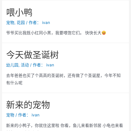
万
喂小鸭
科
城
宠物
,
花园
/ 作者：
ivan
看
爷爷买比我既小红同小黑，我要喂饱它们。 快快长大
楼
今天做圣诞树
幼儿园
,
活动
/ 作者：
ivan
去年爸爸也买了个高高的圣诞树，还有做了个圣诞屋，今年不知
有什么呢
新来的宠物
宠物
/ 作者：
ivan
新来的小鸭子，你就住这里啦 你看，鱼儿来看新邻居 小龟也来看