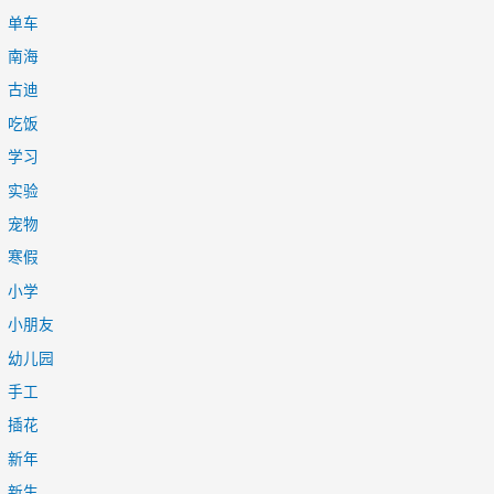
单车
南海
古迪
吃饭
学习
实验
宠物
寒假
小学
小朋友
幼儿园
手工
插花
新年
新生