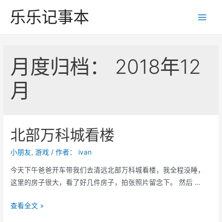
跳
乐乐记事本
至
Main
内
Men
容
月度归档：
2018年12
月
北部万科城看楼
小朋友
,
游戏
/ 作者：
ivan
今天下午爸爸开车带我们去清远北部万科城看楼，我全程没睡，
这里的房子很大，看了好几件房子，拍张照片留念下。 然后 …
北
查看全文 »
部