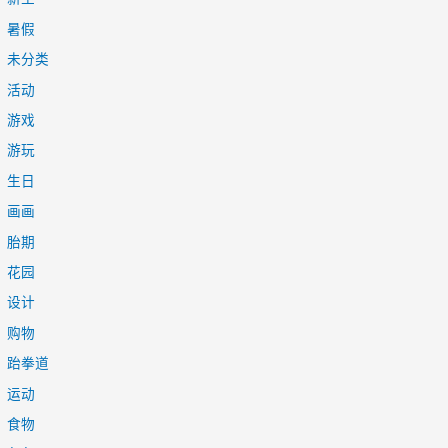
暑假
未分类
活动
游戏
游玩
生日
画画
胎期
花园
设计
购物
跆拳道
运动
食物