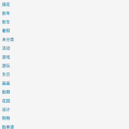
插花
新年
新生
暑假
未分类
活动
游戏
游玩
生日
画画
胎期
花园
设计
购物
跆拳道