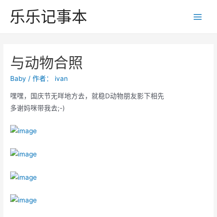
跳
乐乐记事本
至
Main
内
Men
容
与动物合照
Baby
/ 作者：
ivan
嘿嘿，国庆节无咩地方去，就稳D动物朋友影下相先
多谢妈咪带我去;-)