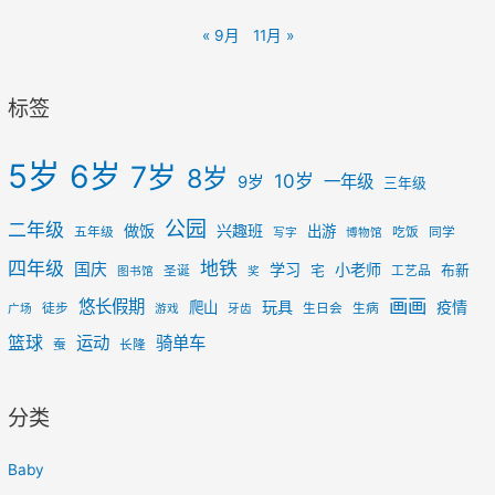
« 9月
11月 »
标签
5岁
6岁
7岁
8岁
10岁
一年级
9岁
三年级
公园
二年级
做饭
兴趣班
出游
五年级
吃饭
同学
写字
博物馆
四年级
地铁
国庆
学习
小老师
宅
布新
圣诞
工艺品
图书馆
奖
画画
悠长假期
玩具
疫情
爬山
徒步
生日会
生病
广场
游戏
牙齿
篮球
运动
骑单车
蚕
长隆
分类
Baby