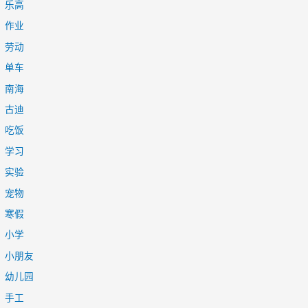
乐高
作业
劳动
单车
南海
古迪
吃饭
学习
实验
宠物
寒假
小学
小朋友
幼儿园
手工