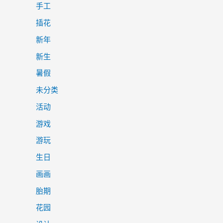
手工
插花
新年
新生
暑假
未分类
活动
游戏
游玩
生日
画画
胎期
花园