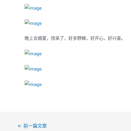
晚上去婚宴，惊呆了，好多野睇，好开心，好兴奋。
文
←
前一篇文章