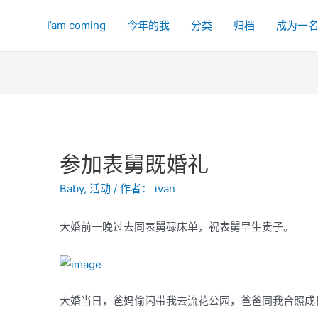
I’am coming
今年的我
分类
归档
成为一
参加表舅既婚礼
Baby
,
活动
/ 作者：
ivan
大婚前一晚过去同表舅碌床单，祝表舅早生贵子。
大婚当日，爸妈偷闲带我去流花公园，爸爸同我合照成