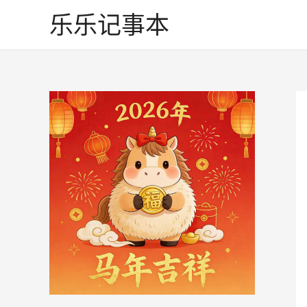
跳
乐乐记事本
至
内
容