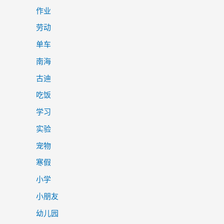
作业
劳动
单车
南海
古迪
吃饭
学习
实验
宠物
寒假
小学
小朋友
幼儿园