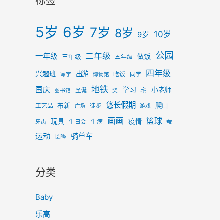
标签
5岁
6岁
7岁
8岁
10岁
9岁
公园
二年级
一年级
做饭
三年级
五年级
四年级
兴趣班
出游
吃饭
同学
写字
博物馆
地铁
国庆
学习
小老师
宅
圣诞
图书馆
奖
悠长假期
爬山
布新
工艺品
徒步
广场
游戏
画画
篮球
玩具
疫情
生日会
生病
蚕
牙齿
运动
骑单车
长隆
分类
Baby
乐高