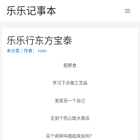
跳
乐乐记事本
至
Main
内
Men
容
乐乐行东方宝泰
未分类
/ 作者：
ivan
稳野食
学习下点做工艺品
发现另一个自己
见到个伤心既大南瓜
买个闹钟叫我起床如何？