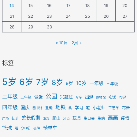
14
15
16
17
18
19
20
21
22
23
24
25
26
27
28
29
30
« 10月
2月 »
标签
5岁
6岁
7岁
8岁
10岁
一年级
9岁
三年级
公园
二年级
做饭
兴趣班
出游
五年级
吃饭
同学
写字
博物馆
四年级
地铁
国庆
学习
小老师
宅
布新
圣诞
工艺品
图书馆
奖
画画
悠长假期
玩具
疫情
爬山
徒步
生日会
生病
广场
游戏
牙齿
篮球
运动
骑单车
蚕
长隆