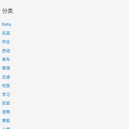
分类
Baby
乐高
作业
劳动
单车
南海
古迪
吃饭
学习
实验
宠物
寒假