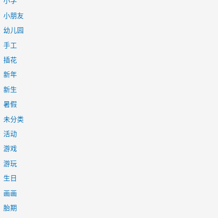
小学
小朋友
幼儿园
手工
插花
新年
新生
暑假
未分类
活动
游戏
游玩
生日
画画
胎期