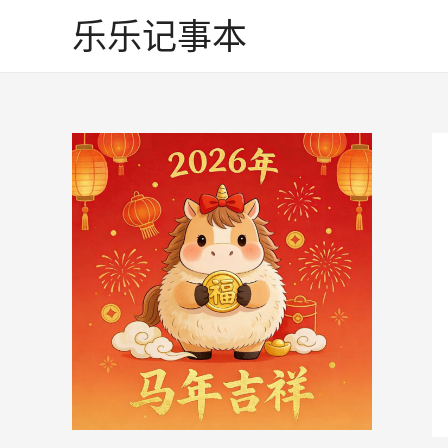
跳
乐乐记事本
至
内
容