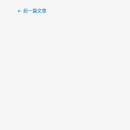
文
←
前一篇文章
章
导
航