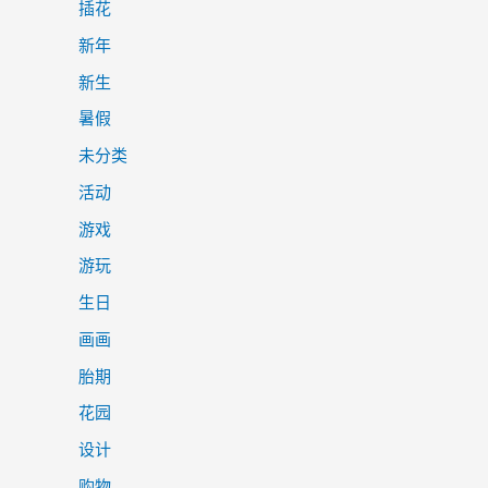
插花
新年
新生
暑假
未分类
活动
游戏
游玩
生日
画画
胎期
花园
设计
购物