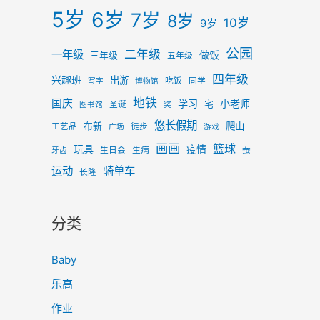
5岁
6岁
7岁
8岁
10岁
9岁
公园
二年级
一年级
做饭
三年级
五年级
四年级
兴趣班
出游
吃饭
同学
写字
博物馆
地铁
国庆
学习
小老师
宅
圣诞
图书馆
奖
悠长假期
爬山
布新
工艺品
徒步
广场
游戏
画画
篮球
玩具
疫情
生日会
生病
蚕
牙齿
运动
骑单车
长隆
分类
Baby
乐高
作业