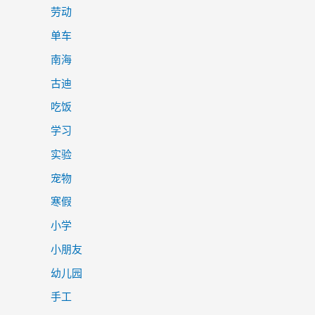
劳动
单车
南海
古迪
吃饭
学习
实验
宠物
寒假
小学
小朋友
幼儿园
手工