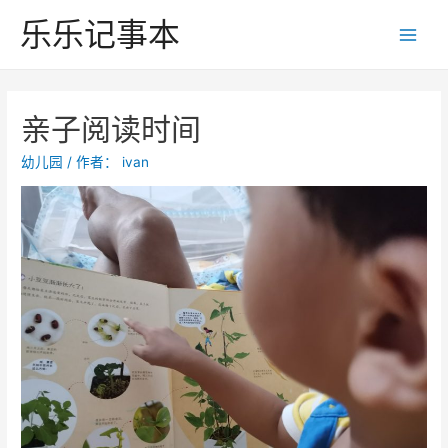
跳
乐乐记事本
至
Main
内
Men
容
亲子阅读时间
幼儿园
/ 作者：
ivan