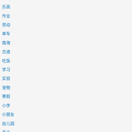
乐高
作业
劳动
单车
南海
古迪
吃饭
学习
实验
宠物
寒假
小学
小朋友
幼儿园