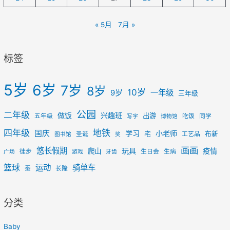
« 5月
7月 »
标签
5岁
6岁
7岁
8岁
10岁
一年级
9岁
三年级
公园
二年级
做饭
兴趣班
出游
五年级
吃饭
同学
写字
博物馆
四年级
地铁
国庆
学习
小老师
宅
布新
圣诞
工艺品
图书馆
奖
画画
悠长假期
玩具
疫情
爬山
徒步
生日会
生病
广场
游戏
牙齿
篮球
运动
骑单车
蚕
长隆
分类
Baby