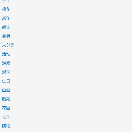
手工
插花
新年
新生
暑假
未分类
活动
游戏
游玩
生日
画画
胎期
花园
设计
购物