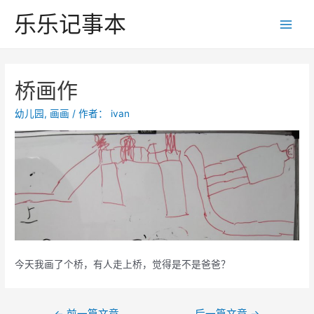
跳
乐乐记事本
至
Main
内
Men
容
桥画作
幼儿园
,
画画
/ 作者：
ivan
今天我画了个桥，有人走上桥，觉得是不是爸爸？
文