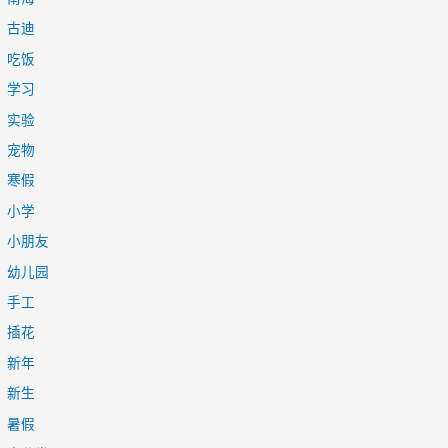
古迪
吃饭
学习
实验
宠物
寒假
小学
小朋友
幼儿园
手工
插花
新年
新生
暑假