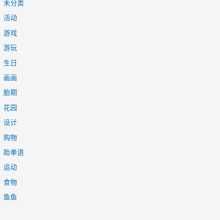
未分类
活动
游戏
游玩
生日
画画
胎期
花园
设计
购物
跆拳道
运动
食物
鱼鱼