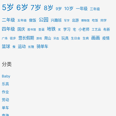
5岁
6岁
7岁
8岁
10岁
一年级
9岁
三年级
公园
二年级
做饭
兴趣班
出游
五年级
吃饭
同学
写字
博物馆
四年级
地铁
国庆
学习
小老师
宅
布新
圣诞
工艺品
图书馆
奖
画画
悠长假期
玩具
疫情
爬山
徒步
生日会
生病
广场
游戏
牙齿
篮球
运动
骑单车
蚕
长隆
分类
Baby
乐高
作业
劳动
单车
南海