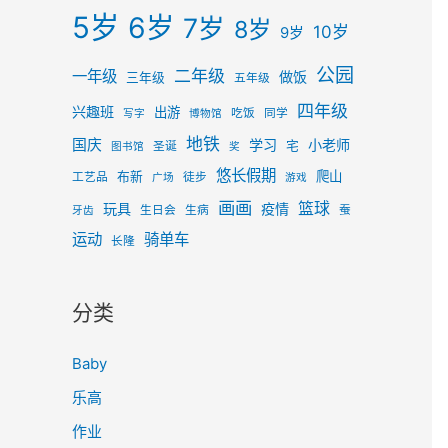
5岁
6岁
7岁
8岁
10岁
9岁
公园
二年级
一年级
做饭
三年级
五年级
四年级
兴趣班
出游
吃饭
同学
写字
博物馆
地铁
国庆
学习
小老师
宅
圣诞
图书馆
奖
悠长假期
爬山
布新
工艺品
徒步
广场
游戏
画画
篮球
玩具
疫情
生日会
生病
蚕
牙齿
运动
骑单车
长隆
分类
Baby
乐高
作业