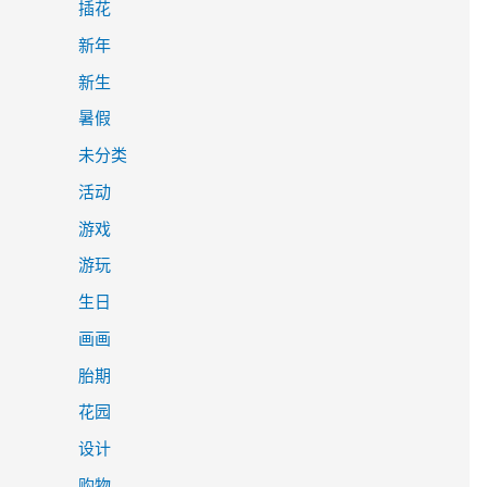
插花
新年
新生
暑假
未分类
活动
游戏
游玩
生日
画画
胎期
花园
设计
购物