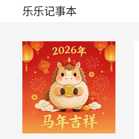
跳
乐乐记事本
至
内
容