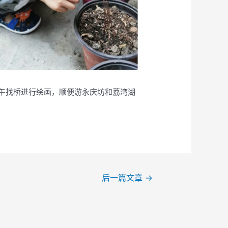
午找桥进行绘画，顺便游永庆坊和荔湾湖
后一篇文章
→