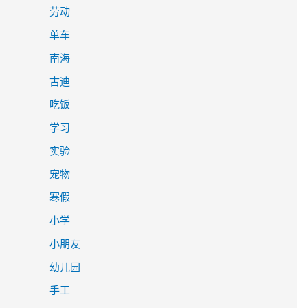
劳动
单车
南海
古迪
吃饭
学习
实验
宠物
寒假
小学
小朋友
幼儿园
手工