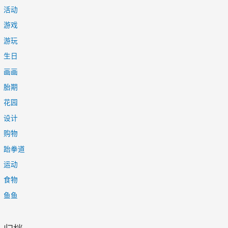
活动
游戏
游玩
生日
画画
胎期
花园
设计
购物
跆拳道
运动
食物
鱼鱼