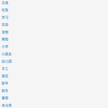
古迪
吃饭
学习
实验
宠物
寒假
小学
小朋友
幼儿园
手工
插花
新年
新生
暑假
未分类