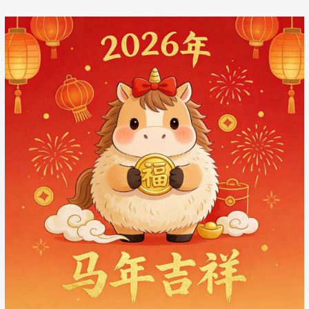
章
导
航