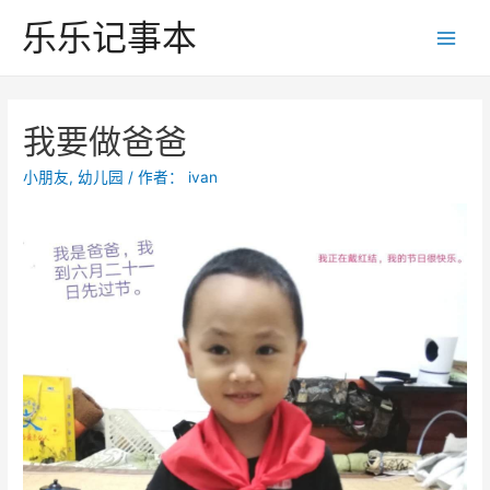
跳
乐乐记事本
至
Main
内
Men
容
我要做爸爸
小朋友
,
幼儿园
/ 作者：
ivan