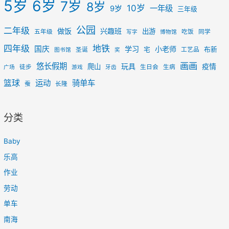
5岁
6岁
7岁
8岁
10岁
一年级
9岁
三年级
公园
二年级
做饭
兴趣班
出游
五年级
吃饭
同学
写字
博物馆
四年级
地铁
国庆
学习
小老师
宅
布新
圣诞
工艺品
图书馆
奖
画画
悠长假期
玩具
疫情
爬山
徒步
生日会
生病
广场
游戏
牙齿
篮球
运动
骑单车
蚕
长隆
分类
Baby
乐高
作业
劳动
单车
南海