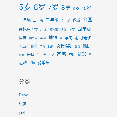
5岁
6岁
7岁
8岁
10岁
9岁
公园
二年级
一年级
做饭
三年级
五年级
四年级
兴趣班
出游
吃饭
同学
写字
博物馆
地铁
国庆
学习
小老师
宅
圣诞
图书馆
奖
悠长假期
爬山
布新
工艺品
徒步
广场
游戏
画画
篮球
玩具
疫情
生日会
生病
蚕
牙齿
运动
骑单车
长隆
分类
Baby
乐高
作业