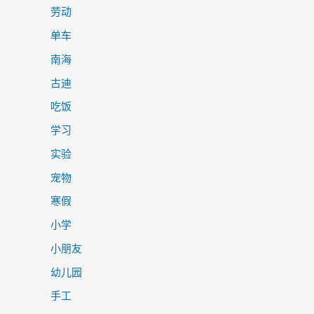
劳动
单车
南海
古迪
吃饭
学习
实验
宠物
寒假
小学
小朋友
幼儿园
手工