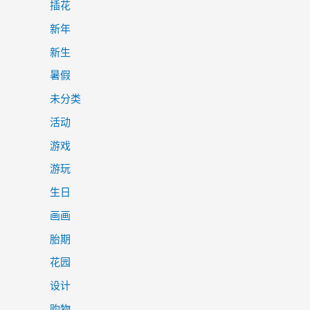
插花
新年
新生
暑假
未分类
活动
游戏
游玩
生日
画画
胎期
花园
设计
购物