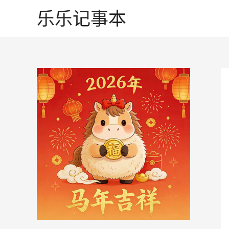
跳
乐乐记事本
至
内
容