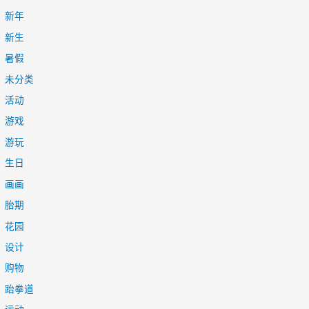
新年
新生
暑假
未分类
活动
游戏
游玩
生日
画画
胎期
花园
设计
购物
跆拳道