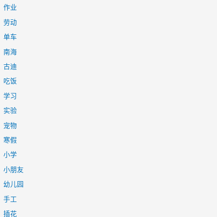
作业
劳动
单车
南海
古迪
吃饭
学习
实验
宠物
寒假
小学
小朋友
幼儿园
手工
插花