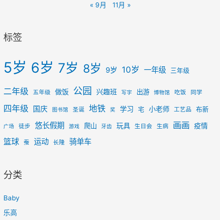
« 9月
11月 »
标签
5岁
6岁
7岁
8岁
10岁
一年级
9岁
三年级
公园
二年级
做饭
兴趣班
出游
五年级
吃饭
同学
写字
博物馆
四年级
地铁
国庆
学习
小老师
宅
布新
圣诞
工艺品
图书馆
奖
画画
悠长假期
玩具
疫情
爬山
徒步
生日会
生病
广场
游戏
牙齿
篮球
运动
骑单车
蚕
长隆
分类
Baby
乐高