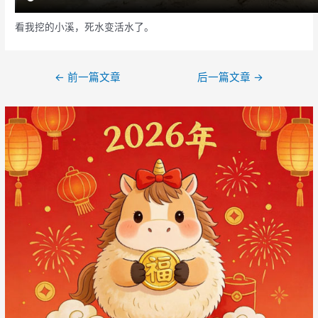
看我挖的小溪，死水变活水了。
文
←
前一篇文章
后一篇文章
→
章
导
航