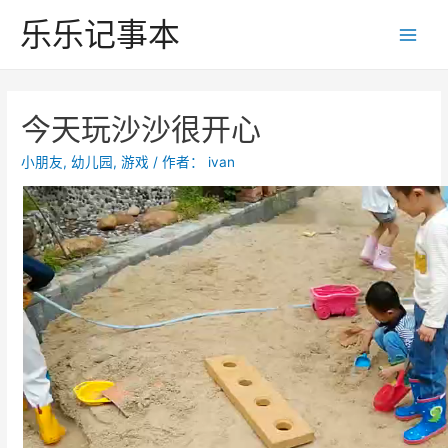
跳
乐乐记事本
至
Main
内
Men
容
今天玩沙沙很开心
小朋友
,
幼儿园
,
游戏
/ 作者：
ivan