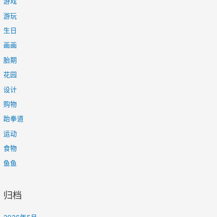
游戏
游玩
生日
画画
胎期
花园
设计
购物
跆拳道
运动
食物
鱼鱼
归档