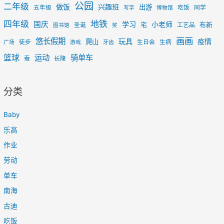
公园
二年级
做饭
兴趣班
出游
五年级
吃饭
同学
写字
博物馆
四年级
地铁
国庆
学习
小老师
宅
布新
圣诞
工艺品
图书馆
奖
画画
悠长假期
玩具
疫情
爬山
徒步
生日会
生病
广场
游戏
牙齿
篮球
运动
骑单车
蚕
长隆
分类
Baby
乐高
作业
劳动
单车
南海
古迪
吃饭