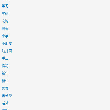
学习
实验
宠物
寒假
小学
小朋友
幼儿园
手工
插花
新年
新生
暑假
未分类
活动