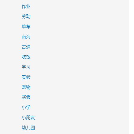
作业
劳动
单车
南海
古迪
吃饭
学习
实验
宠物
寒假
小学
小朋友
幼儿园