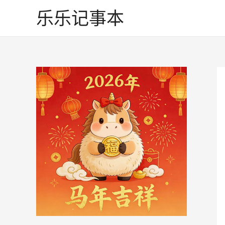
跳
乐乐记事本
至
内
容