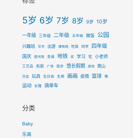
标签
5岁
6岁
7岁
8岁
10岁
9岁
公园
二年级
一年级
做饭
三年级
五年级
四年级
兴趣班
出游
吃饭
同学
写字
博物馆
地铁
国庆
学习
小老师
宅
圣诞
图书馆
奖
悠长假期
爬山
布新
工艺品
徒步
广场
游戏
画画
篮球
玩具
疫情
生日会
生病
蚕
牙齿
运动
骑单车
长隆
分类
Baby
乐高