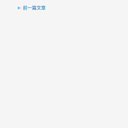
文
←
前一篇文章
章
导
航