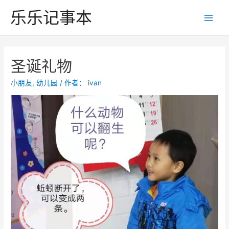
跳
乐乐记事本
至
Main
内
Men
容
圣诞礼物
小朋友
,
幼儿园
/ 作者：
ivan