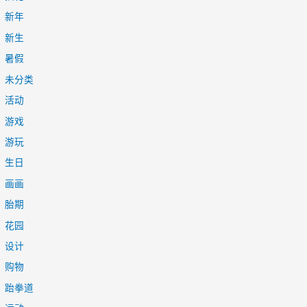
新年
新生
暑假
未分类
活动
游戏
游玩
生日
画画
胎期
花园
设计
购物
跆拳道