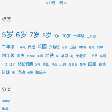
« 11月
1月 »
标签
5岁
6岁
7岁
8岁
10岁
一年级
9岁
三年级
公园
二年级
做饭
兴趣班
出游
五年级
吃饭
同学
写字
博物馆
四年级
地铁
国庆
学习
小老师
宅
布新
圣诞
工艺品
图书馆
奖
画画
悠长假期
玩具
疫情
爬山
徒步
生日会
生病
广场
游戏
牙齿
篮球
运动
骑单车
蚕
长隆
分类
Baby
乐高