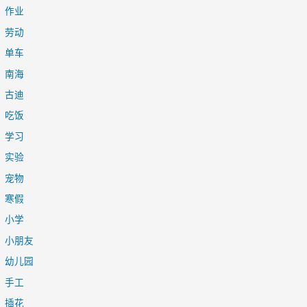
作业
劳动
单车
南海
古迪
吃饭
学习
实验
宠物
寒假
小学
小朋友
幼儿园
手工
插花