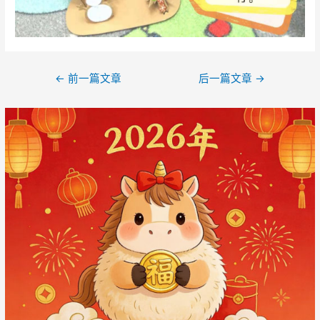
文
←
前一篇文章
后一篇文章
→
章
导
航