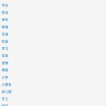
作业
劳动
单车
南海
古迪
吃饭
学习
实验
宠物
寒假
小学
小朋友
幼儿园
手工