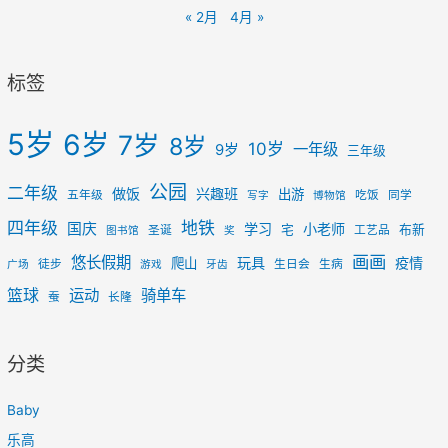
« 2月
4月 »
标签
5岁
6岁
7岁
8岁
10岁
一年级
9岁
三年级
公园
二年级
做饭
兴趣班
出游
五年级
吃饭
同学
写字
博物馆
四年级
地铁
国庆
学习
小老师
宅
布新
圣诞
工艺品
图书馆
奖
画画
悠长假期
玩具
疫情
爬山
徒步
生日会
生病
广场
游戏
牙齿
篮球
运动
骑单车
蚕
长隆
分类
Baby
乐高