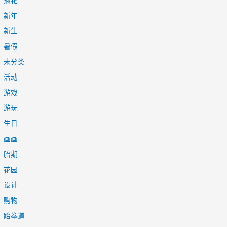
插花
新年
新生
暑假
未分类
活动
游戏
游玩
生日
画画
胎期
花园
设计
购物
跆拳道