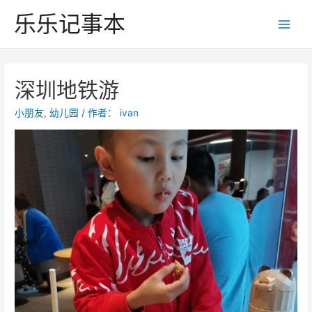
跳
乐乐记事本
至
Main
内
Men
容
深圳地铁游
小朋友
,
幼儿园
/ 作者：
ivan