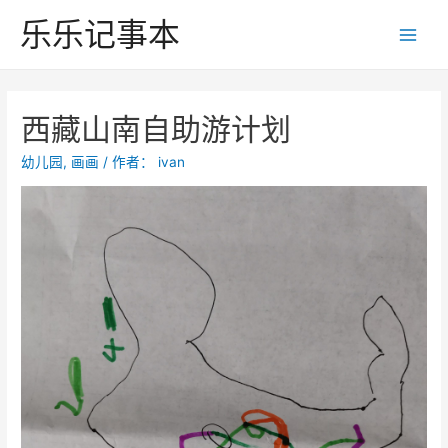
跳
乐乐记事本
至
Main
内
Men
容
西藏山南自助游计划
幼儿园
,
画画
/ 作者：
ivan