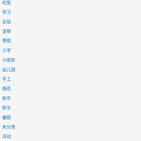
吃饭
学习
实验
宠物
寒假
小学
小朋友
幼儿园
手工
插花
新年
新生
暑假
未分类
活动