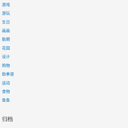
游戏
游玩
生日
画画
胎期
花园
设计
购物
跆拳道
运动
食物
鱼鱼
归档