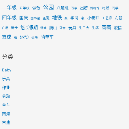
公园
二年级
做饭
兴趣班
出游
五年级
吃饭
同学
写字
博物馆
四年级
地铁
国庆
学习
小老师
宅
布新
圣诞
工艺品
图书馆
奖
画画
悠长假期
玩具
疫情
爬山
徒步
生日会
生病
广场
游戏
牙齿
篮球
运动
骑单车
蚕
长隆
分类
Baby
乐高
作业
劳动
单车
南海
古迪