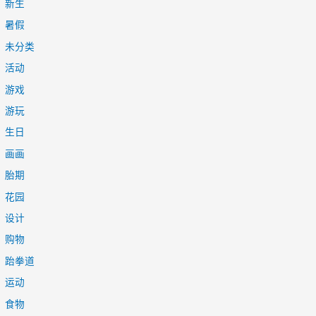
新生
暑假
未分类
活动
游戏
游玩
生日
画画
胎期
花园
设计
购物
跆拳道
运动
食物