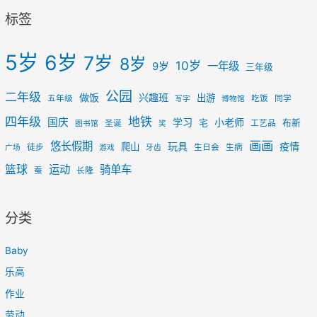
标签
5岁
6岁
7岁
8岁
10岁
一年级
9岁
三年级
公园
二年级
做饭
兴趣班
出游
五年级
吃饭
同学
写字
博物馆
四年级
地铁
国庆
学习
小老师
宅
布新
圣诞
工艺品
图书馆
奖
画画
悠长假期
玩具
疫情
爬山
徒步
生日会
生病
广场
游戏
牙齿
篮球
运动
骑单车
蚕
长隆
分类
Baby
乐高
作业
劳动