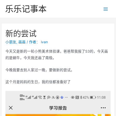
跳
乐乐记事本
至
Main
内
Men
容
新的尝试
小朋友
,
画画
/ 作者：
ivan
今天又是新的一轮小熊美术体验课，爸爸帮我报了S3的，今天画
的是蜗牛，今天我还画了南极。
今晚我要去别人家过一晚，要做新的尝试。
这个月是妈妈的生日，我的信都准备好了