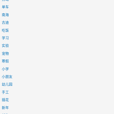
单车
南海
古迪
吃饭
学习
实验
宠物
寒假
小学
小朋友
幼儿园
手工
插花
新年