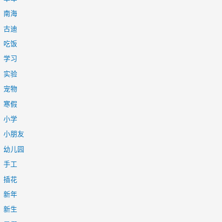
南海
古迪
吃饭
学习
实验
宠物
寒假
小学
小朋友
幼儿园
手工
插花
新年
新生