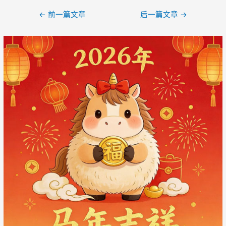
文
←
前一篇文章
后一篇文章
→
章
导
航