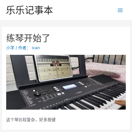
跳
乐乐记事本
至
Main
内
Men
容
练琴开始了
小学
/ 作者：
ivan
这个琴比较复杂，好多按键