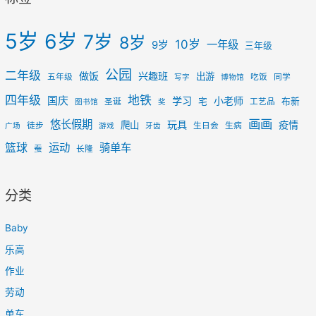
5岁
6岁
7岁
8岁
10岁
一年级
9岁
三年级
公园
二年级
做饭
兴趣班
出游
五年级
吃饭
同学
写字
博物馆
四年级
地铁
国庆
学习
小老师
宅
布新
圣诞
工艺品
图书馆
奖
画画
悠长假期
玩具
疫情
爬山
徒步
生日会
生病
广场
游戏
牙齿
篮球
运动
骑单车
蚕
长隆
分类
Baby
乐高
作业
劳动
单车