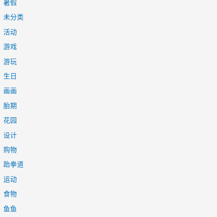
暑假
未分类
活动
游戏
游玩
生日
画画
胎期
花园
设计
购物
跆拳道
运动
食物
鱼鱼