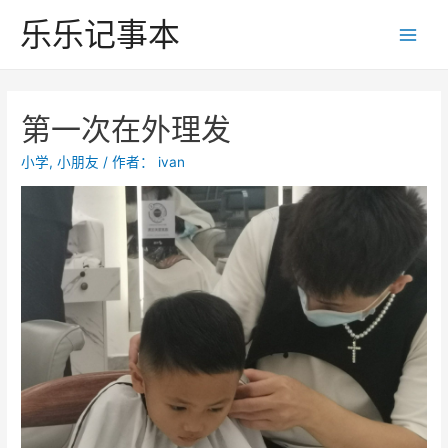
跳
乐乐记事本
至
Main
内
Men
容
第一次在外理发
小学
,
小朋友
/ 作者：
ivan