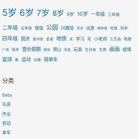
5岁
6岁
7岁
8岁
10岁
一年级
9岁
三年级
公园
二年级
做饭
兴趣班
出游
五年级
吃饭
同学
写字
博物馆
四年级
地铁
国庆
学习
小老师
宅
布新
圣诞
工艺品
图书馆
奖
画画
悠长假期
玩具
疫情
爬山
徒步
生日会
生病
广场
游戏
牙齿
篮球
运动
骑单车
蚕
长隆
分类
Baby
乐高
作业
劳动
单车