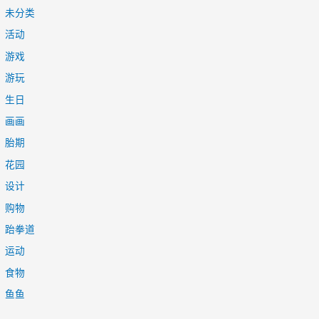
未分类
活动
游戏
游玩
生日
画画
胎期
花园
设计
购物
跆拳道
运动
食物
鱼鱼