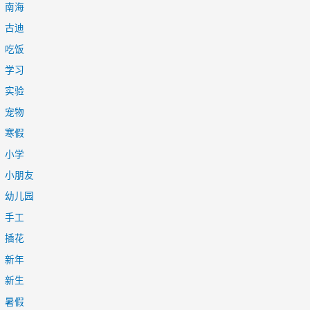
南海
古迪
吃饭
学习
实验
宠物
寒假
小学
小朋友
幼儿园
手工
插花
新年
新生
暑假