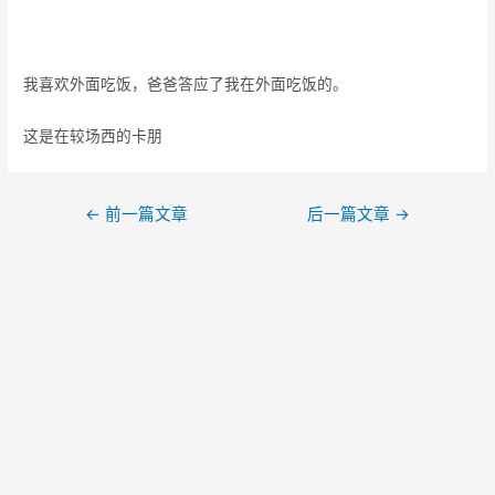
我喜欢外面吃饭，爸爸答应了我在外面吃饭的。
这是在较场西的卡朋
文
←
前一篇文章
后一篇文章
→
章
导
航