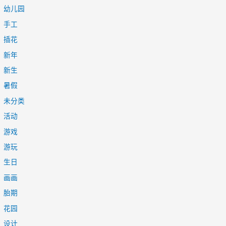
幼儿园
手工
插花
新年
新生
暑假
未分类
活动
游戏
游玩
生日
画画
胎期
花园
设计