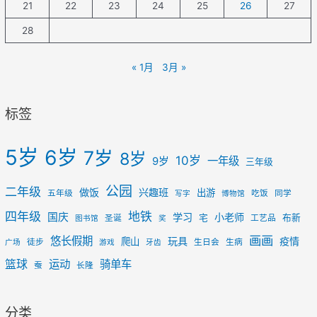
21
22
23
24
25
26
27
28
« 1月
3月 »
标签
5岁
6岁
7岁
8岁
10岁
一年级
9岁
三年级
公园
二年级
做饭
兴趣班
出游
五年级
吃饭
同学
写字
博物馆
四年级
地铁
国庆
学习
小老师
宅
布新
圣诞
工艺品
图书馆
奖
画画
悠长假期
玩具
疫情
爬山
徒步
生日会
生病
广场
游戏
牙齿
篮球
运动
骑单车
蚕
长隆
分类