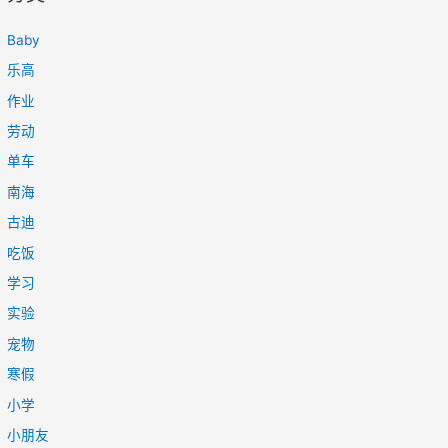
Baby
乐高
作业
劳动
单车
南海
古迪
吃饭
学习
实验
宠物
寒假
小学
小朋友