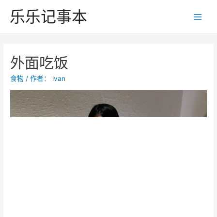
跳
乐乐记事本
至
Main
内
Men
容
外面吃饭
食物
/ 作者：
ivan