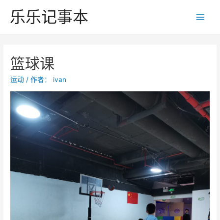
跳
乐乐记事本
至
Main
内
Men
容
篮球课
运动
/ 作者：
ivan