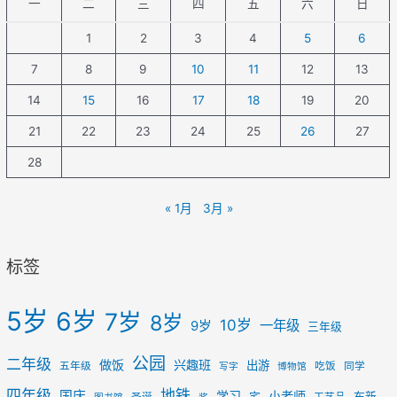
一
二
三
四
五
六
日
1
2
3
4
5
6
7
8
9
10
11
12
13
14
15
16
17
18
19
20
21
22
23
24
25
26
27
28
« 1月
3月 »
标签
5岁
6岁
7岁
8岁
10岁
一年级
9岁
三年级
公园
二年级
做饭
兴趣班
出游
五年级
吃饭
同学
写字
博物馆
四年级
地铁
国庆
学习
小老师
宅
布新