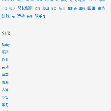
圣诞
工艺品
图书馆
奖
画画
悠长假期
玩具
疫情
爬山
徒步
生日会
生病
广场
游戏
牙齿
篮球
运动
骑单车
蚕
长隆
分类
Baby
乐高
作业
劳动
单车
南海
古迪
吃饭
学习