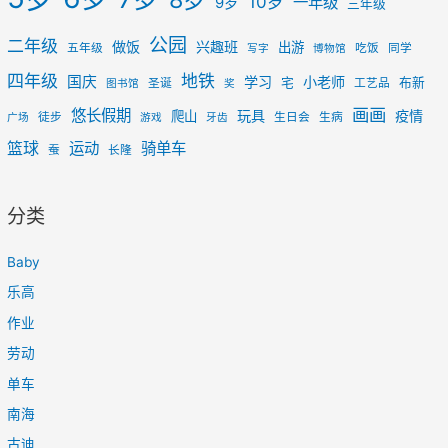
10岁
一年级
9岁
三年级
公园
二年级
做饭
兴趣班
出游
五年级
吃饭
同学
写字
博物馆
四年级
地铁
国庆
学习
小老师
宅
布新
圣诞
工艺品
图书馆
奖
画画
悠长假期
玩具
疫情
爬山
徒步
生日会
生病
广场
游戏
牙齿
篮球
运动
骑单车
蚕
长隆
分类
Baby
乐高
作业
劳动
单车
南海
古迪