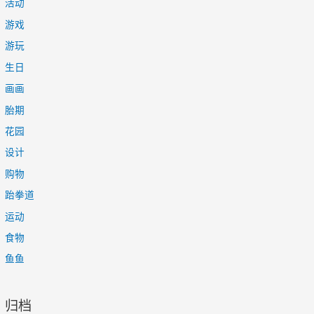
活动
游戏
游玩
生日
画画
胎期
花园
设计
购物
跆拳道
运动
食物
鱼鱼
归档