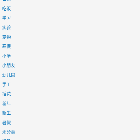
吃饭
学习
实验
宠物
寒假
小学
小朋友
幼儿园
手工
插花
新年
新生
暑假
未分类