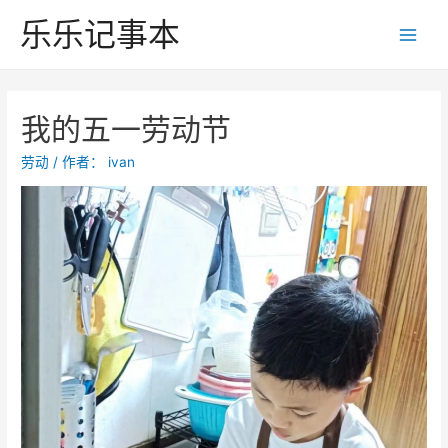
跳
乐乐记事本
至
Main
内
Men
容
我的五一劳动节
劳动
/ 作者：
ivan