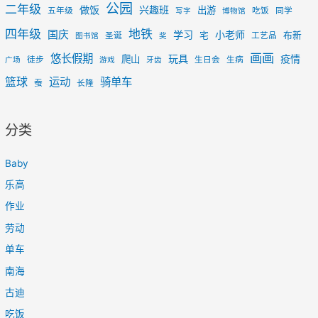
公园
二年级
做饭
兴趣班
出游
五年级
吃饭
同学
写字
博物馆
四年级
地铁
国庆
学习
小老师
宅
布新
圣诞
工艺品
图书馆
奖
画画
悠长假期
玩具
疫情
爬山
徒步
生日会
生病
广场
游戏
牙齿
篮球
运动
骑单车
蚕
长隆
分类
Baby
乐高
作业
劳动
单车
南海
古迪
吃饭