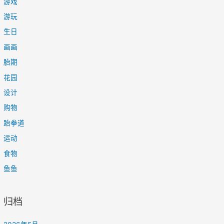
游戏
游玩
生日
画画
胎期
花园
设计
购物
跆拳道
运动
食物
鱼鱼
归档