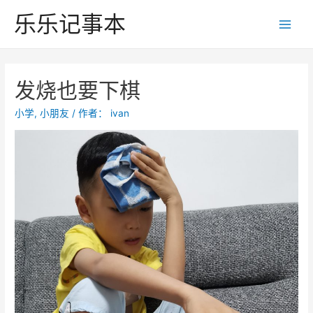
跳
乐乐记事本
至
Main
内
Men
容
发烧也要下棋
小学
,
小朋友
/ 作者：
ivan