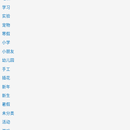
学习
实验
宠物
寒假
小学
小朋友
幼儿园
手工
插花
新年
新生
暑假
未分类
活动