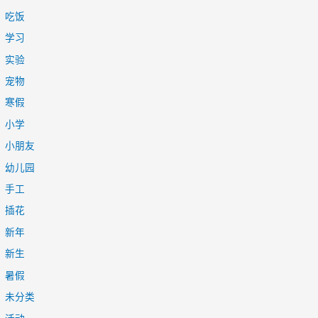
吃饭
学习
实验
宠物
寒假
小学
小朋友
幼儿园
手工
插花
新年
新生
暑假
未分类