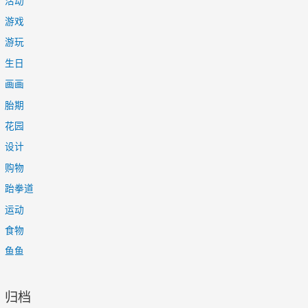
活动
游戏
游玩
生日
画画
胎期
花园
设计
购物
跆拳道
运动
食物
鱼鱼
归档