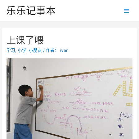
跳
乐乐记事本
至
Main
内
Men
容
上课了喂
学习
,
小学
,
小朋友
/ 作者：
ivan