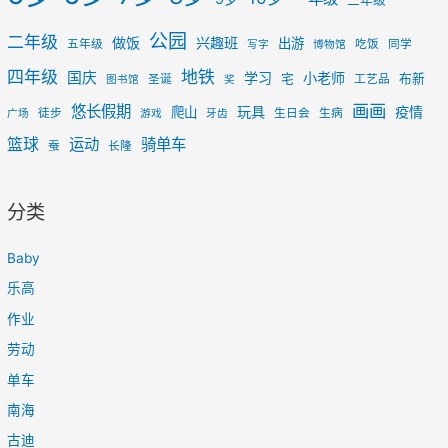
公园
二年级
做饭
兴趣班
出游
五年级
吃饭
同学
写字
博物馆
四年级
地铁
国庆
学习
小老师
宅
布新
圣诞
工艺品
图书馆
奖
画画
悠长假期
玩具
疫情
爬山
徒步
生日会
生病
广场
游戏
牙齿
篮球
运动
骑单车
蚕
长隆
分类
Baby
乐高
作业
劳动
单车
南海
古迪