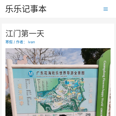
跳
乐乐记事本
至
Main
内
Men
容
江门第一天
寒假
/ 作者：
ivan