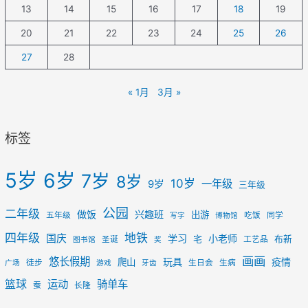
13
14
15
16
17
18
19
20
21
22
23
24
25
26
27
28
« 1月
3月 »
标签
5岁
6岁
7岁
8岁
10岁
一年级
9岁
三年级
公园
二年级
做饭
兴趣班
出游
五年级
吃饭
同学
写字
博物馆
四年级
地铁
国庆
学习
小老师
宅
布新
圣诞
工艺品
图书馆
奖
画画
悠长假期
玩具
疫情
爬山
徒步
生日会
生病
广场
游戏
牙齿
篮球
运动
骑单车
蚕
长隆