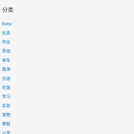
分类
Baby
乐高
作业
劳动
单车
南海
古迪
吃饭
学习
实验
宠物
寒假
小学