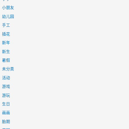
小朋友
幼儿园
手工
插花
新年
新生
暑假
未分类
活动
游戏
游玩
生日
画画
胎期