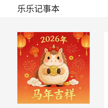
跳
乐乐记事本
至
内
容