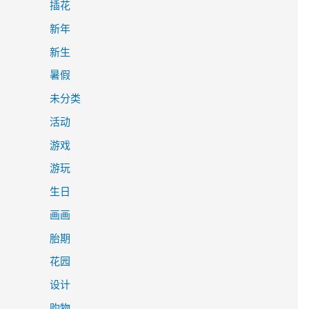
插花
新年
新生
暑假
未分类
活动
游戏
游玩
生日
画画
胎期
花园
设计
购物