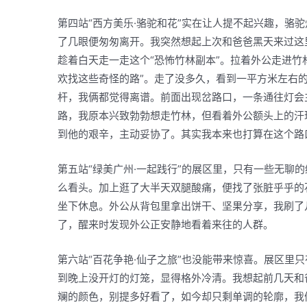
第四站“西方美乐·骆驼和花”实在让人提不起兴趣，骆
了几眼便匆匆离开。我突然想起上次和爸爸黑天来过这
趁着白天走一走这个“恐怖竹林副本”。拉着外公走进竹
欢找这些奇怪的路”。走了没多久，看到一平方米左右
杆，我俩都觉得离谱。前面出现岔路口，一条通往灯会
路，我原本兴致勃勃想走竹林，但看着外公额头上的汗
到他的艰辛，主动妥协了。其实我本来也打算在这个路
第五站“绿美广州·一起践行”的展区里，只有一些无聊
么看头。加上逛了大半天双腿酸痛，便找了张脏乎乎的
坐下休息。外公从背包里拿出饼干、坚果分享，我刷了
了，醒来时发现外公正安静地看着来往的人群。
第六站“百花争艳·仙子之旅”也没能带来惊喜。展区里
到晚上没开灯的灯笼，显得格外冷清。我想起前几天和
斓的颜色，别提多好看了，如今却只剩单调的轮廓，我