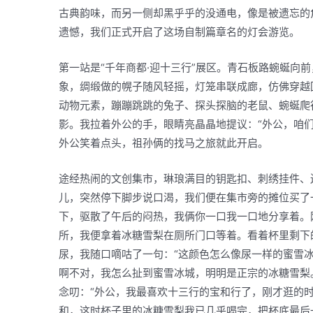
古典韵味，而另一侧却黑乎乎的没通电，像是被遗忘的
遗憾，我们正式开启了这场自制篇章名的灯会游览。
第一站是“千年商都·迎十三行”展区。青石板路蜿蜒向
象，绸缎做的幌子随风轻摇，灯笼串联成廊，仿佛穿越
动物元素，蹦蹦跳跳的兔子、探头探脑的老鼠、蜿蜒爬
影。我拉着外公的手，眼睛亮晶晶地提议：“外公，咱
外公笑着点头，祖孙俩的找马之旅就此开启。
途经热闹的文创集市，琳琅满目的钥匙扣、刺绣挂件、
儿，突然停下脚步说口渴，我们便在集市旁的摊位买了
下，驱散了午后的闷热，我俩你一口我一口地分享着。
所，我便拿着冰糖雪梨在厕所门口等着。看着杯里剩下
尿，我随口嘀咕了一句：“这颜色怎么像尿一样的蜜雪
啊不对，我怎么扯到蜜雪冰城，明明是正宗的冰糖雪梨
念叨：“外公，我最喜欢十三行的宝和行了，刚才逛的
和，这时杯子里的冰糖雪梨我已几乎喝完，把杯底最后