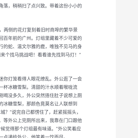
角落，稍稍扫了点兴致。带着这份小小的
前，两侧的花灯复刻着旧时商埠的繁华景
回百年前的广州。灯组里藏着不少可爱的
行的蛇、温文尔雅的鹿，唯独不见马的身
们来个找马挑战吧！看看谁先找到马灯！”
迷你灯笼看得人眼花缭乱。外公逛了一会
一杯冰糖雪梨。清甜的汁水顺着喉咙流
刚喝没多久，外公突然捂住肚子说想上厕
的冰糖雪梨，那颜色竟莫名让人联想到
冰城？”说完自己都愣住了，赶紧摇摇头，
。等外公上完厕所出来，我靠在门口跟他
时候觉得那个灯组最有味道。”外公笑着应
一点递给外公，他笑着一饮而尽。