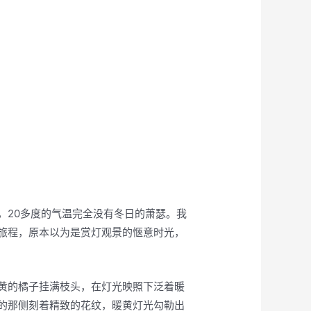
，20多度的气温完全没有冬日的萧瑟。我
旅程，原本以为是赏灯观景的惬意时光，
黄的橘子挂满枝头，在灯光映照下泛着暖
的那侧刻着精致的花纹，暖黄灯光勾勒出