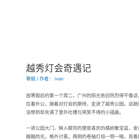
越秀灯会奇遇记
寒假
/ 作者：
ivan
放寒假后的第一个周二，广州的阳光依旧热烈得不像话
拉着外公，揣着对灯会的期待，走进了越秀公园。这趟
没想到却充满了意外吐槽与哭笑不得的小插曲。
一进公园大门，映入眼帘的便是喜庆的橘树聚宝盆，金
融融的光，格外讨喜。两侧的卷轴灯组一明一暗，亮着