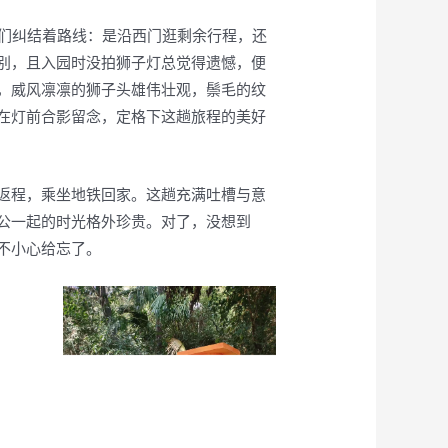
我们纠结着路线：是沿西门逛剩余行程，还
别，且入园时没拍狮子灯总觉得遗憾，便
，威风凛凛的狮子头雄伟壮观，鬃毛的纹
在灯前合影留念，定格下这趟旅程的美好
返程，乘坐地铁回家。这趟充满吐槽与意
公一起的时光格外珍贵。对了，没想到
不小心给忘了。