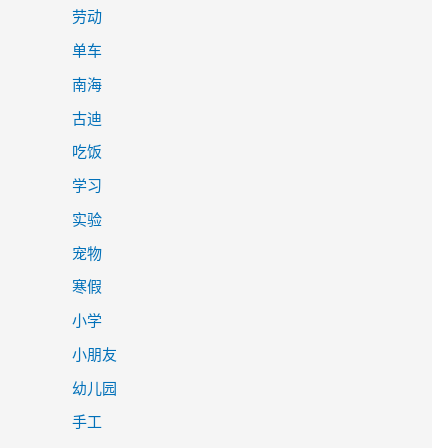
劳动
单车
南海
古迪
吃饭
学习
实验
宠物
寒假
小学
小朋友
幼儿园
手工