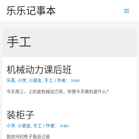
跳
乐乐记事本
至
Main
内
Men
容
手工
机械动力课后班
乐高
,
小学
,
小朋友
,
手工
/ 作者：
ivan
今天周三，上的是机械动力班，你猜今天做的是什么？
装柜子
小学
,
小朋友
,
手工
/ 作者：
ivan
我房间的柜子我自己装