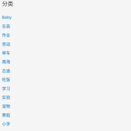
分类
Baby
乐高
作业
劳动
单车
南海
古迪
吃饭
学习
实验
宠物
寒假
小学