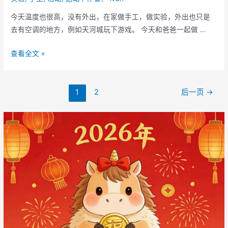
今天温度也很高，没有外出，在家做手工，做实验，外出也只是
去有空调的地方，例如天河城玩下游戏。 今天和爸爸一起做 …
避
查看全文 »
暑
文
1
2
后一页
→
章
导
航