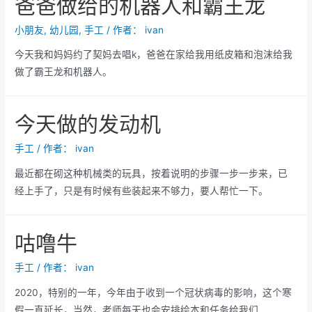
爸爸做给的机器人和霸王龙
动
小朋友
,
幼儿园
,
手工
/ 作者：
ivan
今天我和妈妈约了契妈去唱k，爸爸在家给我用纸皮箱和泡沫给我
做了霸王龙和机器人。
今天做的发动机
手工
/ 作者：
ivan
最近都在砌这种机械类的玩具，按着说明的步骤一步一步来，已
经上手了，只是有时候有些装起来不够力，要人帮忙一下。
咕噜牛
手工
/ 作者：
ivan
2020，特别的一年，今年由于收到一个冠状病毒的影响，这个寒
假一直延长，当然，老师每天也会安排绘本和任务给我们 …