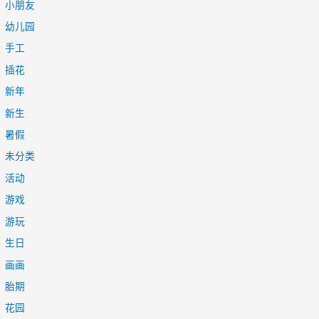
小朋友
幼儿园
手工
插花
新年
新生
暑假
未分类
活动
游戏
游玩
生日
画画
胎期
花园