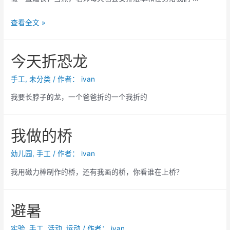
咕
查看全文 »
噜
牛
今天折恐龙
手工
,
未分类
/ 作者：
ivan
我要长脖子的龙，一个爸爸折的一个我折的
我做的桥
幼儿园
,
手工
/ 作者：
ivan
我用磁力棒制作的桥，还有我画的桥，你看谁在上桥？
避暑
实验
,
手工
,
活动
,
运动
/ 作者：
ivan