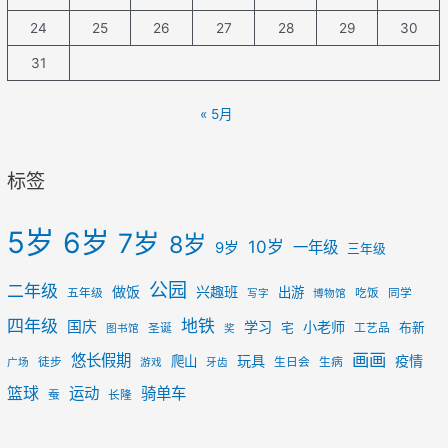
24
25
26
27
28
29
30
31
« 5月
标签
5岁
6岁
7岁
8岁
10岁
一年级
9岁
三年级
公园
二年级
做饭
兴趣班
出游
五年级
吃饭
同学
写字
博物馆
四年级
地铁
国庆
学习
小老师
宅
布新
圣诞
工艺品
图书馆
奖
画画
悠长假期
玩具
疫情
爬山
徒步
生日会
生病
广场
游戏
牙齿
篮球
运动
骑单车
蚕
长隆