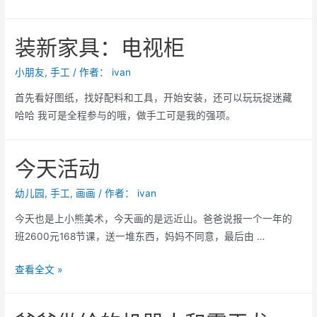
装新家具：电视柜
小朋友
,
手工
/ 作者：
ivan
首先看好图纸，找好配料和工具，开始安装，还可以玩玩捉迷藏
哈哈 我可是全程参与的哦，做手工可是我的强项。
今天活动
幼儿园
,
手工
,
画画
/ 作者：
ivan
今天也是上小熊美术，今天画的是远近山。爸爸说报一个一年的
班2600元168节课，送一堆东西，妈妈不同意，最后由 …
今
查看全文 »
天
活