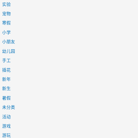
实验
宠物
寒假
小学
小朋友
幼儿园
手工
插花
新年
新生
暑假
未分类
活动
游戏
游玩