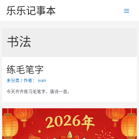
跳
乐乐记事本
至
Main
内
Men
容
书法
练毛笔字
未分类
/ 作者：
ivan
今天齐齐练习毛笔字，唐诗一首。