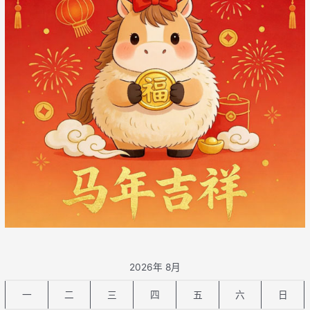
2026年 8月
一
二
三
四
五
六
日