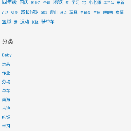
四年级
地铁
国庆
学习
小老师
宅
布新
圣诞
工艺品
图书馆
奖
画画
悠长假期
玩具
疫情
爬山
徒步
生日会
生病
广场
游戏
牙齿
篮球
运动
骑单车
蚕
长隆
分类
Baby
乐高
作业
劳动
单车
南海
古迪
吃饭
学习