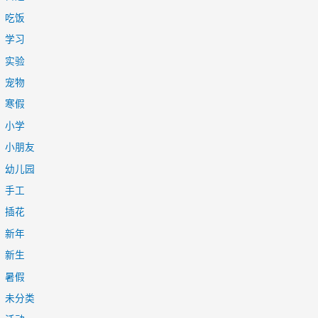
吃饭
学习
实验
宠物
寒假
小学
小朋友
幼儿园
手工
插花
新年
新生
暑假
未分类