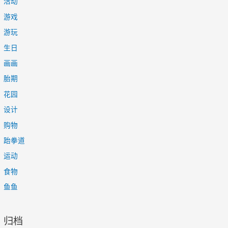
活动
游戏
游玩
生日
画画
胎期
花园
设计
购物
跆拳道
运动
食物
鱼鱼
归档