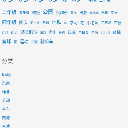
9岁
三年级
公园
二年级
做饭
兴趣班
出游
五年级
吃饭
同学
写字
博物馆
四年级
地铁
国庆
学习
小老师
宅
布新
圣诞
工艺品
图书馆
奖
画画
悠长假期
玩具
疫情
爬山
徒步
生日会
生病
广场
游戏
牙齿
篮球
运动
骑单车
蚕
长隆
分类
Baby
乐高
作业
劳动
单车
南海
古迪