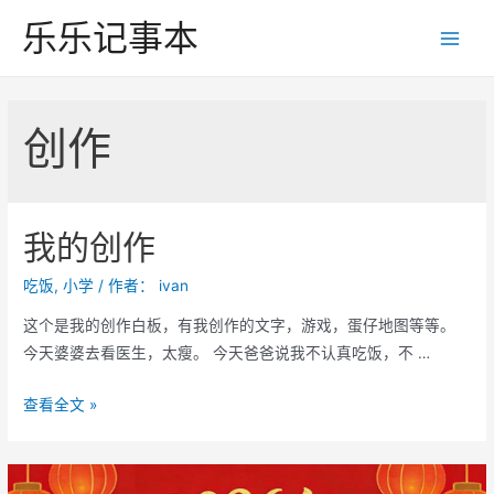
跳
乐乐记事本
至
Main
内
Men
容
创作
我的创作
吃饭
,
小学
/ 作者：
ivan
这个是我的创作白板，有我创作的文字，游戏，蛋仔地图等等。
今天婆婆去看医生，太瘦。 今天爸爸说我不认真吃饭，不 …
我
查看全文 »
的
创
作