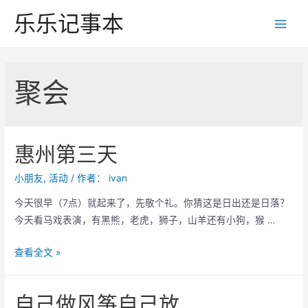
跳
乐乐记事本
至
Main
内
Men
容
聚会
惠州第三天
小朋友
,
活动
/ 作者：
ivan
今天很早（7点）就起来了，先敬个礼。你猜这是日出还是日落？
今天看马戏表演，有黑熊，老虎，狮子，山羊还有小狗，猴 …
惠
查看全文 »
州
第
自己做风筝自己放
三