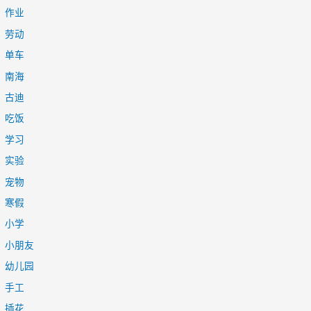
作业
劳动
单车
南海
古迪
吃饭
学习
实验
宠物
寒假
小学
小朋友
幼儿园
手工
插花