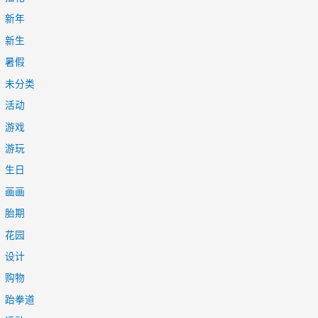
新年
新生
暑假
未分类
活动
游戏
游玩
生日
画画
胎期
花园
设计
购物
跆拳道