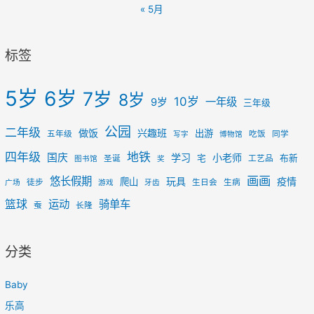
« 5月
标签
5岁
6岁
7岁
8岁
10岁
一年级
9岁
三年级
公园
二年级
做饭
兴趣班
出游
五年级
吃饭
同学
写字
博物馆
四年级
地铁
国庆
学习
小老师
宅
布新
圣诞
工艺品
图书馆
奖
画画
悠长假期
玩具
疫情
爬山
徒步
生日会
生病
广场
游戏
牙齿
篮球
运动
骑单车
蚕
长隆
分类
Baby
乐高