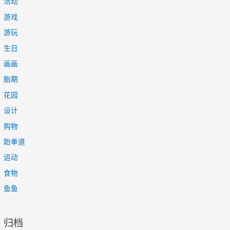
活动
游戏
游玩
生日
画画
胎期
花园
设计
购物
跆拳道
运动
食物
鱼鱼
归档