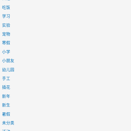
吃饭
学习
实验
宠物
寒假
小学
小朋友
幼儿园
手工
插花
新年
新生
暑假
未分类