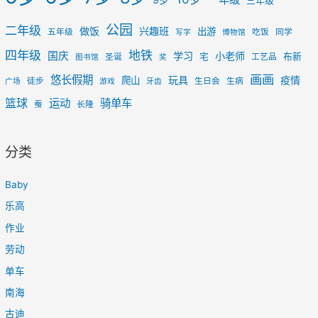
9岁
三年级
公园
二年级
做饭
兴趣班
出游
五年级
吃饭
同学
写字
博物馆
四年级
地铁
国庆
学习
小老师
宅
布新
圣诞
工艺品
图书馆
奖
画画
悠长假期
玩具
疫情
爬山
徒步
生日会
生病
广场
游戏
牙齿
篮球
运动
骑单车
蚕
长隆
分类
Baby
乐高
作业
劳动
单车
南海
古迪