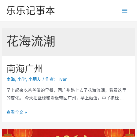
跳
乐乐记事本
至
Main
内
Men
容
花海流潮
南海广州
南海
,
小学
,
小朋友
/ 作者：
ivan
早上起来吃爸爸做的早餐，回广州路上去了花海流潮，看着这里
的变化。 今天把篮球和滑板带回广州，早上砸蛋，中了抱枕 …
南
查看全文 »
海
广
州