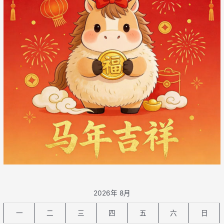
2026年 8月
一
二
三
四
五
六
日