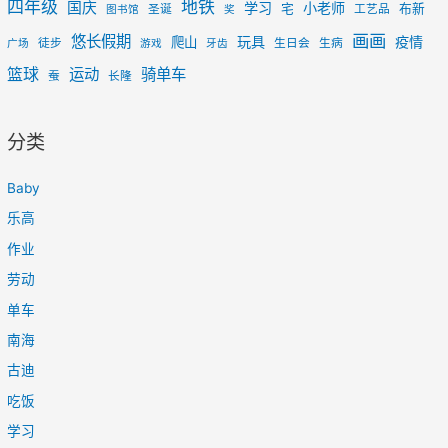
四年级
地铁
国庆
学习
小老师
宅
布新
圣诞
工艺品
图书馆
奖
画画
悠长假期
玩具
疫情
爬山
徒步
生日会
生病
广场
游戏
牙齿
篮球
运动
骑单车
蚕
长隆
分类
Baby
乐高
作业
劳动
单车
南海
古迪
吃饭
学习