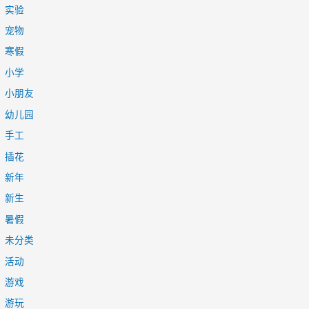
实验
宠物
寒假
小学
小朋友
幼儿园
手工
插花
新年
新生
暑假
未分类
活动
游戏
游玩