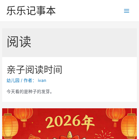
跳
乐乐记事本
至
Main
内
Men
容
阅读
亲子阅读时间
幼儿园
/ 作者：
ivan
今天看的是种子的发芽。