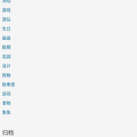
活动
游戏
游玩
生日
画画
胎期
花园
设计
购物
跆拳道
运动
食物
鱼鱼
归档