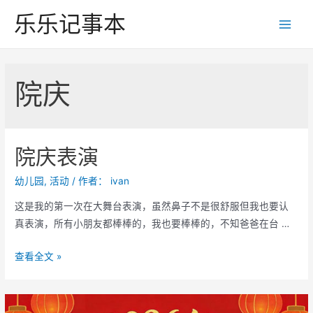
跳
乐乐记事本
至
Main
内
Men
容
院庆
院庆表演
幼儿园
,
活动
/ 作者：
ivan
这是我的第一次在大舞台表演，虽然鼻子不是很舒服但我也要认
真表演，所有小朋友都棒棒的，我也要棒棒的，不知爸爸在台 …
院
查看全文 »
庆
表
演