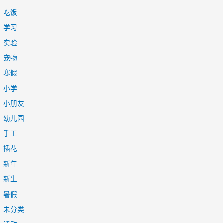
吃饭
学习
实验
宠物
寒假
小学
小朋友
幼儿园
手工
插花
新年
新生
暑假
未分类