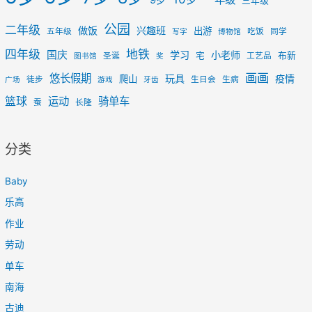
9岁
三年级
公园
二年级
做饭
兴趣班
出游
五年级
吃饭
同学
写字
博物馆
四年级
地铁
国庆
学习
小老师
宅
布新
圣诞
工艺品
图书馆
奖
画画
悠长假期
玩具
疫情
爬山
徒步
生日会
生病
广场
游戏
牙齿
篮球
运动
骑单车
蚕
长隆
分类
Baby
乐高
作业
劳动
单车
南海
古迪