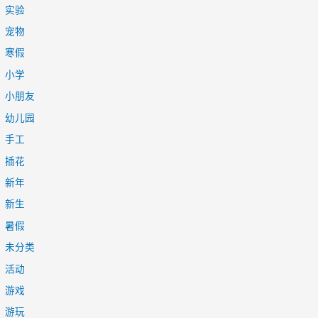
实验
宠物
寒假
小学
小朋友
幼儿园
手工
插花
新年
新生
暑假
未分类
活动
游戏
游玩