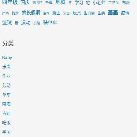
四年级
地铁
国庆
学习
小老师
宅
布新
圣诞
工艺品
图书馆
奖
画画
悠长假期
玩具
疫情
爬山
徒步
生日会
生病
广场
游戏
牙齿
篮球
运动
骑单车
蚕
长隆
分类
Baby
乐高
作业
劳动
单车
南海
古迪
吃饭
学习