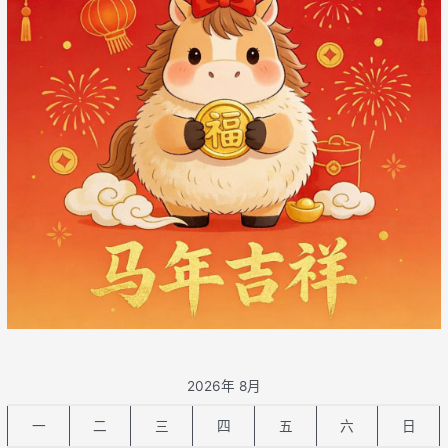
2026年 8月
一
二
三
四
五
六
日