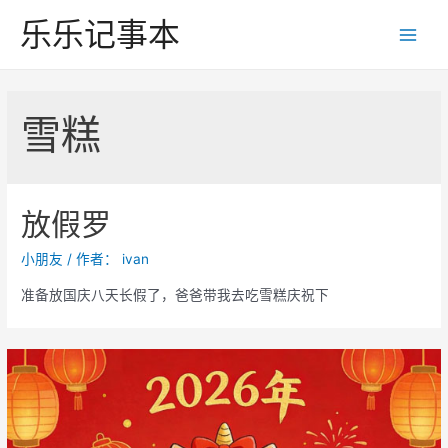
跳
乐乐记事本
至
Main
内
Men
容
雪糕
放假罗
小朋友
/ 作者：
ivan
准备放国庆八天长假了，爸爸带我去吃雪糕庆祝下