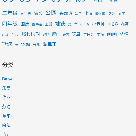
9岁
三年级
公园
二年级
做饭
兴趣班
出游
五年级
吃饭
同学
写字
博物馆
四年级
地铁
国庆
学习
小老师
宅
布新
圣诞
工艺品
图书馆
奖
画画
悠长假期
玩具
疫情
爬山
徒步
生日会
生病
广场
游戏
牙齿
篮球
运动
骑单车
蚕
长隆
分类
Baby
乐高
作业
劳动
单车
南海
古迪