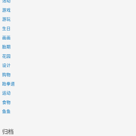
活动
游戏
游玩
生日
画画
胎期
花园
设计
购物
跆拳道
运动
食物
鱼鱼
归档