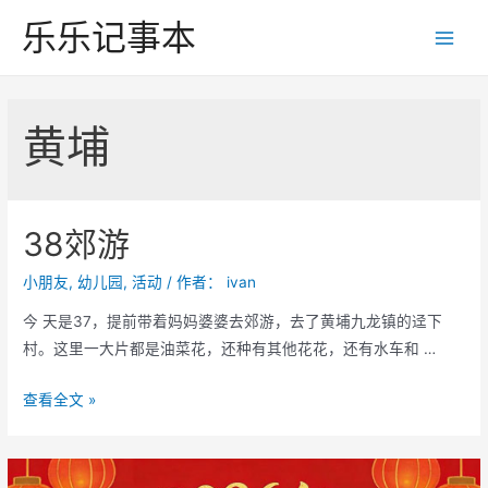
跳
乐乐记事本
至
Main
内
Men
容
黄埔
38郊游
小朋友
,
幼儿园
,
活动
/ 作者：
ivan
今 天是37，提前带着妈妈婆婆去郊游，去了黄埔九龙镇的迳下
村。这里一大片都是油菜花，还种有其他花花，还有水车和 …
38
查看全文 »
郊
游