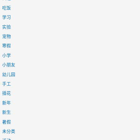
吃饭
学习
实验
宠物
寒假
小学
小朋友
幼儿园
手工
插花
新年
新生
暑假
未分类