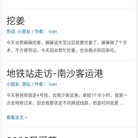
挖姜
劳动
,
小朋友
/ 作者：
ivan
今天去帮嫲嫲挖姜，嫲嫲说冬至过后就要挖姜了，嫲嫲做了个手
术，不方便劳动，今天回去帮忙挖姜，也去摘点拆回来吃。
地铁站走访-南沙客运港
小朋友
,
游玩
/ 作者：
ivan
今天爸爸带我走4号线，去南沙客运港，单程1个半小时，我第一
次坐地铁过来，回去我要求走不同换成线路，但是时间就更 …
地
查看全文 »
铁
站