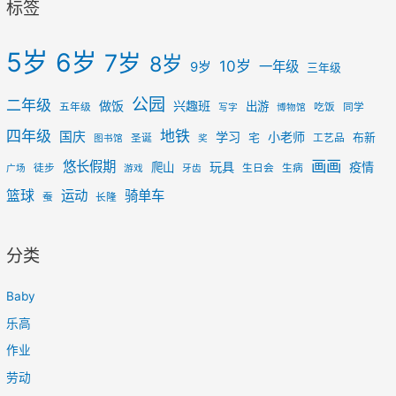
标签
5岁
6岁
7岁
8岁
10岁
一年级
9岁
三年级
公园
二年级
做饭
兴趣班
出游
五年级
吃饭
同学
写字
博物馆
四年级
地铁
国庆
学习
小老师
宅
布新
圣诞
工艺品
图书馆
奖
画画
悠长假期
玩具
疫情
爬山
徒步
生日会
生病
广场
游戏
牙齿
篮球
运动
骑单车
蚕
长隆
分类
Baby
乐高
作业
劳动