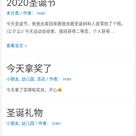
2020圣诞节
走
访-
未分类
/ 作者：
ivan
南
今天圣诞节，爸爸出差回来跟我去跟圣诞树和人造雪拍了个照。
沙
(≧∇≦)/ 今天运动会结束，我班获得二等奖，个人获得 …
客
运
2020
查看全文 »
港
圣
诞
今天拿奖了
节
小朋友
,
幼儿园
,
活动
/ 作者：
ivan
今天拿了奖牌和奖状，开心
圣诞礼物
小朋友
,
幼儿园
/ 作者：
ivan