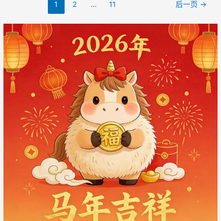
文
1
2
…
11
后一页
→
章
导
航