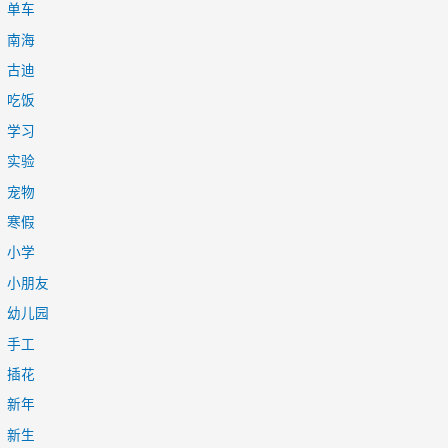
单车
南海
古迪
吃饭
学习
实验
宠物
寒假
小学
小朋友
幼儿园
手工
插花
新年
新生