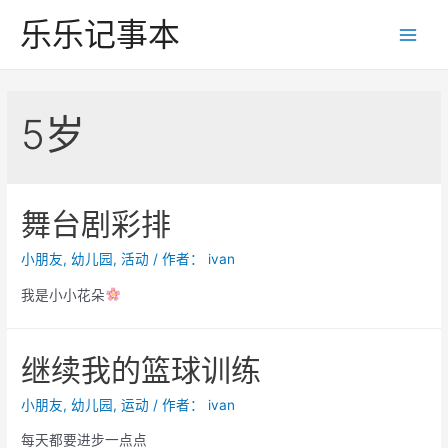
跳
乐乐记事本
至
Main
内
Men
容
5岁
舞台剧彩排
小朋友
,
幼儿园
,
活动
/ 作者：
ivan
我是小小花朵
继续我的篮球训练
小朋友
,
幼儿园
,
运动
/ 作者：
ivan
每天都要进步一点点