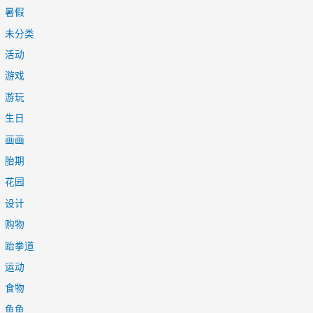
暑假
未分类
活动
游戏
游玩
生日
画画
胎期
花园
设计
购物
跆拳道
运动
食物
鱼鱼